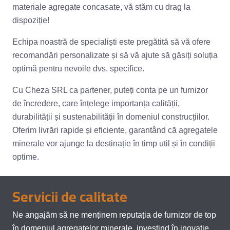
materiale agregate concasate, vă stăm cu drag la
dispoziție!
Echipa noastră de specialiști este pregătită să vă ofere
recomandări personalizate și să vă ajute să găsiți soluția
optimă pentru nevoile dvs. specifice.
Cu Cheza SRL ca partener, puteți conta pe un furnizor
de încredere, care înțelege importanța calității,
durabilității și sustenabilității în domeniul construcțiilor.
Oferim livrări rapide și eficiente, garantând că agregatele
minerale vor ajunge la destinație în timp util și în condiții
optime.
Servicii de calitate
Ne angajăm să ne menținem reputația de furnizor de top
în domeniul agregatelor minerale, investind în inovație,