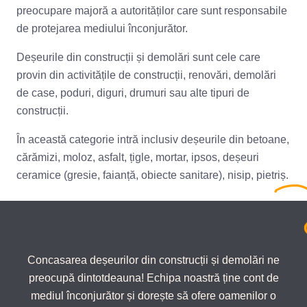
preocupare majoră a autorităților care sunt responsabile
de protejarea mediului înconjurător.
Deșeurile din construcții și demolări sunt cele care
provin din activitățile de construcții, renovări, demolări
de case, poduri, diguri, drumuri sau alte tipuri de
construcții.
În această categorie intră inclusiv deșeurile din betoane,
cărămizi, moloz, asfalt, țigle, mortar, ipsos, deșeuri
ceramice (gresie, faianță, obiecte sanitare), nisip, pietriș.
Concasarea deșeurilor din construcții și demolări ne
preocupă dintotdeauna! Echipa noastră ține cont de
mediul înconjurător și dorește să ofere oamenilor o