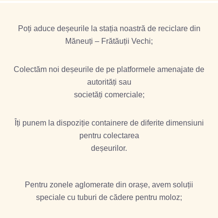
Poți aduce deșeurile la stația noastră de reciclare din
Măneuți – Frătăuții Vechi;
Colectăm noi deșeurile de pe platformele amenajate de
autorități sau
societăți comerciale;
Îți punem la dispoziție containere de diferite dimensiuni
pentru colectarea
deșeurilor.
Pentru zonele aglomerate din orașe, avem soluții
speciale cu tuburi de cădere pentru moloz;