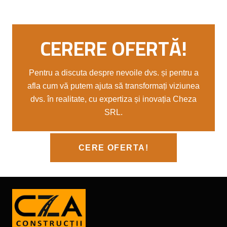
CERERE OFERTĂ!
Pentru a discuta despre nevoile dvs. și pentru a
afla cum vă putem ajuta să transformați viziunea
dvs. în realitate, cu expertiza și inovația Cheza
SRL.
CERE OFERTA!