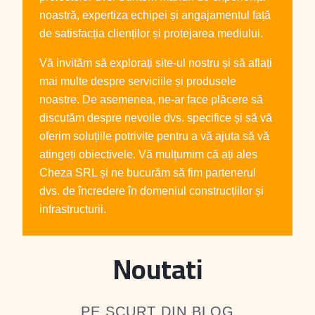
noastră, expertiza echipei și angajamentul față
de satisfacția clienților și protejarea mediului.
Vă invităm să explorați site-ul nostru și să aflați
mai multe despre serviciile și produsele
noastre. De asemenea, ne-ar face plăcere să
discutăm despre nevoile dvs. specifice și să vă
oferim soluțiile potrivite pentru a vă ajuta să vă
atingeți obiectivele. Vă mulțumim că ați ales
Cheza SRL și ne bucurăm să fim partenerul
dvs. de încredere în domeniul construcțiilor și
infrastructurii.
Noutati
PE SCURT DIN BLOG