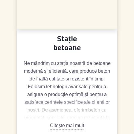
Stație
betoane
Ne mândrim cu stația noastră de betoane
modernă și eficientă, care produce beton
de înaltă calitate și rezistent în timp.
Folosim tehnologii avansate pentru a
asigura o producție optimă și pentru a
satisface cerințele specifice ale clienților
noștri. De asemenea, oferim beton cu
proprietăți speciale, precum rezistență la
foc sau impermeabilitate, pentru a
Citește mai mult
răspunde nevoilor unor proiecte complexe