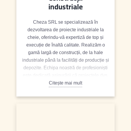
industriale
Cheza SRL se specializează în
dezvoltarea de proiecte industriale la
cheie, oferindu-vă expertiză de top și
execuție de înaltă calitate. Realizăm o
gamă largă de construcții, de la hale
industriale până la facilități de producție și
depozite. Echipa noastră de profesioniști
este dedicată asigurării că proiectele dvs.
sunt finalizate la timp, în limitele bugetului
Citește mai mult
și conform celor mai înalte standarde de
calitate.