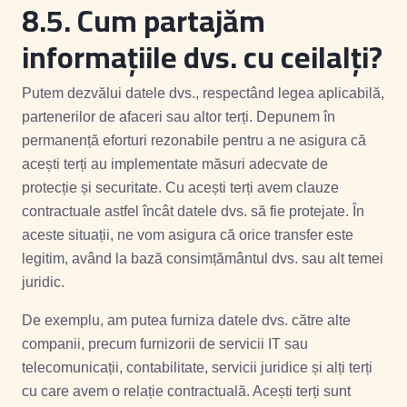
8.5.
Cum partajăm
informațiile dvs. cu ceilalți?
Putem dezvălui datele dvs., respectând legea aplicabilă,
partenerilor de afaceri sau altor terți. Depunem în
permanență eforturi rezonabile pentru a ne asigura că
acești terți au implementate măsuri adecvate de
protecție și securitate. Cu acești terți avem clauze
contractuale astfel încât datele dvs. să fie protejate. În
aceste situații, ne vom asigura că orice transfer este
legitim, având la bază consimțământul dvs. sau alt temei
juridic.
De exemplu, am putea furniza datele dvs. către alte
companii, precum furnizorii de servicii IT sau
telecomunicații, contabilitate, servicii juridice și alți terți
cu care avem o relație contractuală. Acești terți sunt