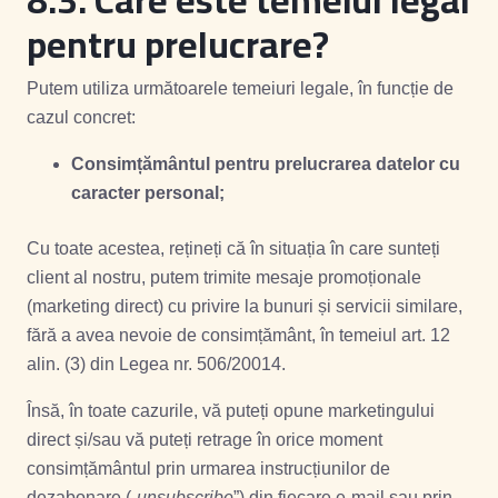
pentru prelucrare?
Putem utiliza următoarele temeiuri legale, în funcție de
cazul concret:
Consimțământul pentru prelucrarea datelor cu
caracter personal;
Cu toate acestea, rețineți că în situația în care sunteți
client al nostru, putem trimite mesaje promoționale
(marketing direct) cu privire la bunuri și servicii similare,
fără a avea nevoie de consimțământ, în temeiul art. 12
alin. (3) din Legea nr. 506/20014.
Însă, în toate cazurile, vă puteți opune marketingului
direct și/sau vă puteți retrage în orice moment
consimțământul prin urmarea instrucțiunilor de
dezabonare („
unsubscribe
”) din fiecare e-mail sau prin