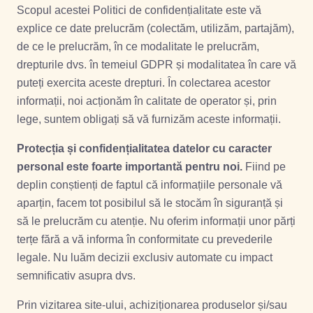
Scopul acestei Politici de confidențialitate este vă
explice ce date prelucrăm (colectăm, utilizăm, partajăm),
de ce le prelucrăm, în ce modalitate le prelucrăm,
drepturile dvs. în temeiul GDPR și modalitatea în care vă
puteți exercita aceste drepturi. În colectarea acestor
informații, noi acționăm în calitate de operator și, prin
lege, suntem obligați să vă furnizăm aceste informații.
Protecția și confidențialitatea datelor cu caracter
personal este foarte importantă pentru noi.
Fiind pe
deplin conștienți de faptul că informațiile personale vă
aparțin, facem tot posibilul să le stocăm în siguranță și
să le prelucrăm cu atenție. Nu oferim informații unor părți
terțe fără a vă informa în conformitate cu prevederile
legale. Nu luăm decizii exclusiv automate cu impact
semnificativ asupra dvs.
Prin vizitarea site-ului, achiziționarea produselor și/sau