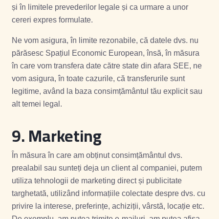
și în limitele prevederilor legale și ca urmare a unor
cereri expres formulate.
Ne vom asigura, în limite rezonabile, că datele dvs. nu
părăsesc Spațiul Economic European, însă, în măsura
în care vom transfera date către state din afara SEE, ne
vom asigura, în toate cazurile, că transferurile sunt
legitime, având la baza consimțământul tău explicit sau
alt temei legal.
9. Marketing
În măsura în care am obținut consimțământul dvs.
prealabil sau sunteți deja un client al companiei, putem
utiliza tehnologii de marketing direct și publicitate
targhetată, utilizând informațiile colectate despre dvs. cu
privire la interese, preferințe, achiziții, vârstă, locație etc.
De exemplu, am putea trimite e-mailuri, am putea afișa