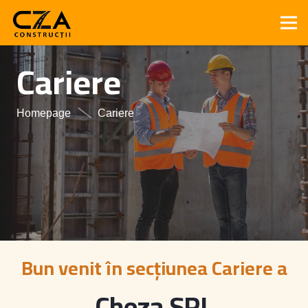
Cariere
Homepage
Cariere
Bun venit în secțiunea Cariere a
Cheza SRL